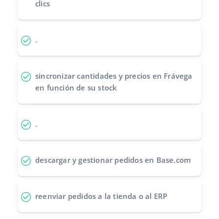
clics
Contáctanos
polski
português (BR)
.
română
sincronizar cantidades y precios
en Frávega
中文
en función de su stock
.
descargar y gestionar pedidos
en Base.com
reenviar pedidos
a la tienda o al ERP