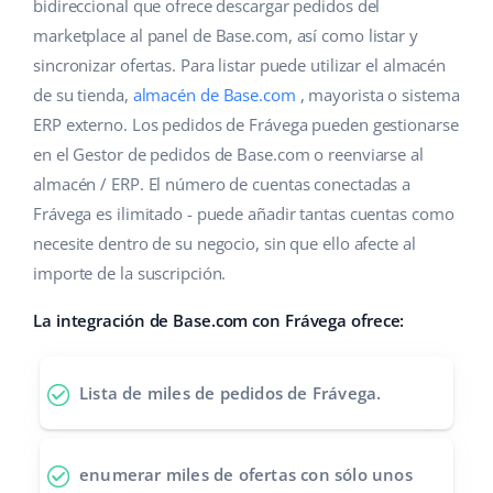
Base Analytics
bidireccional que ofrece descargar pedidos del
Ayuda
Hogar y jardinería
english (US)
marketplace al panel de Base.com, así como listar y
IA para e-commerce
sincronizar ofertas. Para listar puede utilizar el almacén
Base Academy
Productos infantiles
english (GB)
de su tienda,
almacén de Base.com
, mayorista o sistema
Base Connect
Blog
Electrónica
english (IN)
ERP externo. Los pedidos de Frávega pueden gestionarse
Automatizaciones
en el Gestor de pedidos de Base.com o reenviarse al
Piezas de automóviles
Servicios
čeština
almacén / ERP. El número de cuentas conectadas a
Gestión de envíos
Frávega es ilimitado - puede añadir tantas cuentas como
Supermercado
deutsch
Implementación de sistemas
necesite dentro de su negocio, sin que ello afecte al
Salud y belleza
importe de la suscripción.
Ελληνικά
Auditoría de cuentas
Moda
La integración de Base.com con Frávega ofrece:
español (AR)
Otros
español (MX)
Lista de miles de pedidos de Frávega.
Calculadora de beneficios
Français
enumerar miles de ofertas
con sólo unos
Cooperación y socios
Italiano