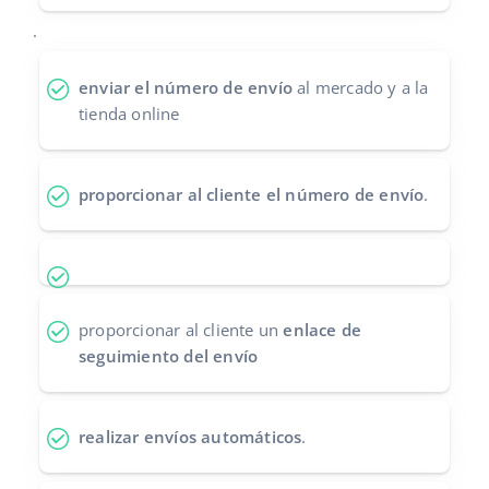
Contáctanos
.
polski
português (BR)
enviar el número de envío
al mercado y a la
tienda online
română
中文
proporcionar al cliente el número de envío
.
proporcionar al cliente un
enlace de
seguimiento del envío
realizar envíos automáticos
.