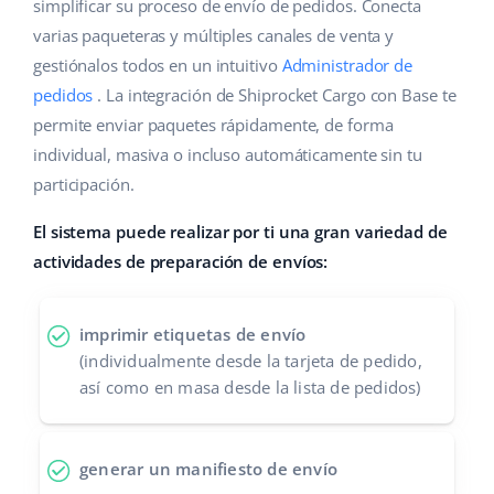
Base Analytics
simplificar su proceso de envío de pedidos. Conecta
Ayuda
Hogar y jardinería
english (US)
varias paqueteras y múltiples canales de venta y
IA para e-commerce
gestiónalos todos en un intuitivo
Administrador de
Base Academy
Productos infantiles
english (GB)
pedidos
. La integración de Shiprocket Cargo con Base te
Base Connect
Blog
Electrónica
english (IN)
permite enviar paquetes rápidamente, de forma
Automatizaciones
individual, masiva o incluso automáticamente sin tu
Piezas de automóviles
Servicios
čeština
participación.
Gestión de envíos
Supermercado
deutsch
El sistema puede realizar por ti una gran variedad de
Implementación de sistemas
actividades de preparación de envíos:
Salud y belleza
Ελληνικά
Auditoría de cuentas
Moda
español (AR)
imprimir etiquetas de envío
(individualmente desde la tarjeta de pedido,
Otros
español (MX)
así como en masa desde la lista de pedidos)
Calculadora de beneficios
Français
generar un manifiesto de envío
Cooperación y socios
Italiano