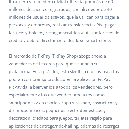
Base Analytics
financiera y monedero digital utilizada por más de 60
Ayuda
Hogar y jardinería
english (US)
millones de clientes registrados, con alrededor de 40
IA para e-commerce
millones de usuarios activos, que la utilizan para pagar a
Base Academy
Productos infantiles
english (GB)
personas y empresas, realizar transferencias Pix, pagar
Base Connect
Blog
Electrónica
english (IN)
facturas y boletos, recargar servicios y utilizar tarjetas de
Automatizaciones
crédito y débito directamente desde su smartphone.
Piezas de automóviles
Servicios
čeština
Gestión de envíos
El mercado de PicPay (PicPay Shop) acoge ahora a
Supermercado
deutsch
Implementación de sistemas
vendedores de terceros para que se unan a su
Salud y belleza
plataforma. En la práctica, esto significa que los usuarios
Ελληνικά
Auditoría de cuentas
podrán comprar su producto en la aplicación PicPay.
Moda
español (AR)
PicPay da la bienvenida a todos los vendedores, pero
especialmente a los que venden productos como
Otros
español (MX)
smartphones y accesorios, ropa y calzado, cosméticos y
dermocosméticos, pequeños electrodomésticos y
Calculadora de beneficios
Français
decoración, créditos para juegos, tarjetas regalo para
Cooperación y socios
Italiano
aplicaciones de entrega/ride-hailing, además de recargas