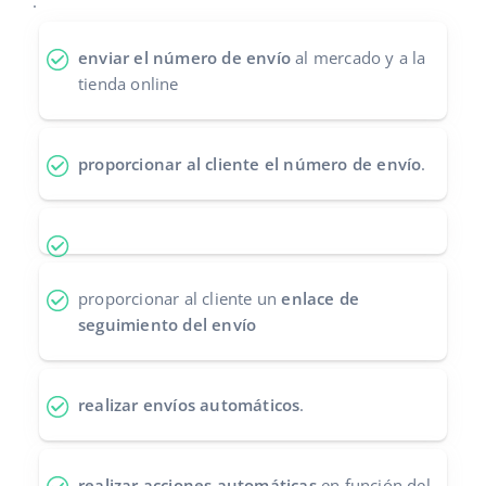
.
Contáctanos
polski
enviar el número de envío
al mercado y a la
tienda online
português (BR)
română
proporcionar al cliente el número de envío
.
中文
proporcionar al cliente un
enlace de
seguimiento del envío
realizar envíos automáticos
.
realizar acciones automáticas
en función del