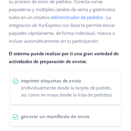
Base Analytics
su proceso de envío de pedidos. Conecta varias
Ayuda
Hogar y jardinería
english (US)
paqueteras y múltiples canales de venta y gestiónalos
IA para e-commerce
todos en un intuitivo
Administrador de pedidos
. La
Base Academy
Productos infantiles
english (GB)
integración de YunExpress con Base te permite enviar
Base Connect
Blog
Electrónica
english (IN)
paquetes rápidamente, de forma individual, masiva o
Automatizaciones
incluso automáticamente sin tu participación.
Piezas de automóviles
Servicios
čeština
Gestión de envíos
El sistema puede realizar por ti una gran variedad de
Supermercado
deutsch
actividades de preparación de envíos:
Implementación de sistemas
Salud y belleza
Ελληνικά
Auditoría de cuentas
imprimir etiquetas de envío
Moda
español (AR)
(individualmente desde la tarjeta de pedido,
así como en masa desde la lista de pedidos)
Otros
español (MX)
Calculadora de beneficios
Français
generar un manifiesto de envío
Cooperación y socios
Italiano