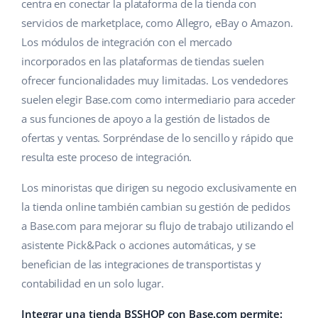
Base Analytics
centra en conectar la plataforma de la tienda con
Ayuda
Hogar y jardinería
english (US)
servicios de marketplace, como Allegro, eBay o Amazon.
IA para e-commerce
Los módulos de integración con el mercado
Base Academy
Productos infantiles
english (GB)
incorporados en las plataformas de tiendas suelen
Base Connect
Blog
Electrónica
english (IN)
ofrecer funcionalidades muy limitadas. Los vendedores
Automatizaciones
suelen elegir Base.com como intermediario para acceder
Piezas de automóviles
Servicios
čeština
a sus funciones de apoyo a la gestión de listados de
Gestión de envíos
ofertas y ventas. Sorpréndase de lo sencillo y rápido que
Supermercado
deutsch
Implementación de sistemas
resulta este proceso de integración.
Salud y belleza
Ελληνικά
Auditoría de cuentas
Los minoristas que dirigen su negocio exclusivamente en
Moda
la tienda online también cambian su gestión de pedidos
español (AR)
a Base.com para mejorar su flujo de trabajo utilizando el
Otros
español (MX)
asistente Pick&Pack o acciones automáticas, y se
benefician de las integraciones de transportistas y
Calculadora de beneficios
Français
contabilidad en un solo lugar.
Cooperación y socios
Italiano
Integrar una tienda BSSHOP con Base.com permite: