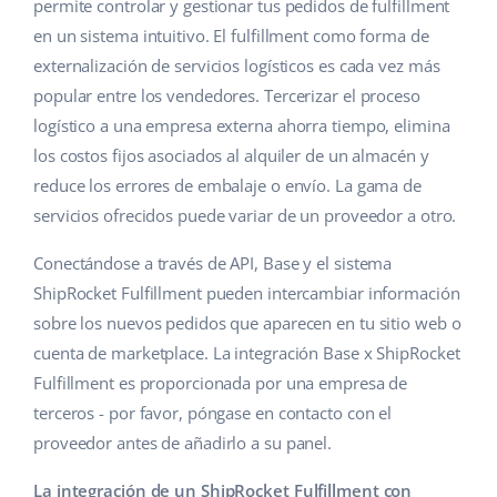
Base Analytics
permite controlar y gestionar tus pedidos de fulfillment
Ayuda
Hogar y jardinería
english (US)
en un sistema intuitivo. El fulfillment como forma de
IA para e-commerce
externalización de servicios logísticos es cada vez más
Base Academy
Productos infantiles
english (GB)
popular entre los vendedores. Tercerizar el proceso
Base Connect
Blog
Electrónica
english (IN)
logístico a una empresa externa ahorra tiempo, elimina
Automatizaciones
los costos fijos asociados al alquiler de un almacén y
Piezas de automóviles
Servicios
čeština
reduce los errores de embalaje o envío. La gama de
Gestión de envíos
servicios ofrecidos puede variar de un proveedor a otro.
Supermercado
deutsch
Implementación de sistemas
Conectándose a través de API, Base y el sistema
Salud y belleza
Ελληνικά
Auditoría de cuentas
ShipRocket Fulfillment pueden intercambiar información
Moda
sobre los nuevos pedidos que aparecen en tu sitio web o
español (AR)
cuenta de marketplace. La integración Base x ShipRocket
Otros
español (MX)
Fulfillment es proporcionada por una empresa de
terceros - por favor, póngase en contacto con el
Calculadora de beneficios
Français
proveedor antes de añadirlo a su panel.
Cooperación y socios
Italiano
La integración de un ShipRocket Fulfillment con