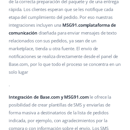
Base Analytics
de la correcta preparación del paquete y de una entrega
Ayuda
Hogar y jardinería
english (US)
rápida. Los clientes esperan que se les notifique cada
IA para e-commerce
etapa del cumplimiento del pedido. Por eso nuestras
Base Academy
Productos infantiles
english (GB)
integraciones incluyen una
MSG91.complataforma de
Base Connect
Blog
Electrónica
english (IN)
comunicación
diseñada para enviar mensajes de texto
Automatizaciones
relacionados con sus pedidos, ya sean de un
Piezas de automóviles
Servicios
čeština
marketplace, tienda u otra fuente. El envío de
Gestión de envíos
notificaciones se realiza directamente desde el panel de
Supermercado
deutsch
Implementación de sistemas
Base.com, por lo que todo el proceso se concentra en un
Salud y belleza
solo lugar
Ελληνικά
Auditoría de cuentas
Moda
.
español (AR)
Otros
Integración de Base.com y MSG91.com
le ofrece la
español (MX)
posibilidad de crear plantillas de SMS y enviarlas de
Calculadora de beneficios
forma masiva a destinatarios de la lista de pedidos
Français
indicada, por ejemplo, con agradecimientos por la
Cooperación y socios
Italiano
compra o con información sobre el envío. Los SMS