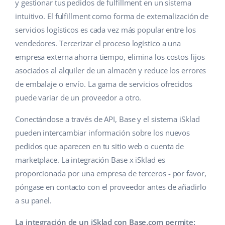
Base Analytics
y gestionar tus pedidos de fulfillment en un sistema
Ayuda
Hogar y jardinería
english (US)
intuitivo. El fulfillment como forma de externalización de
IA para e-commerce
servicios logísticos es cada vez más popular entre los
Base Academy
Productos infantiles
english (GB)
vendedores. Tercerizar el proceso logístico a una
Base Connect
Blog
Electrónica
english (IN)
empresa externa ahorra tiempo, elimina los costos fijos
Automatizaciones
asociados al alquiler de un almacén y reduce los errores
Piezas de automóviles
Servicios
čeština
de embalaje o envío. La gama de servicios ofrecidos
Gestión de envíos
puede variar de un proveedor a otro.
Supermercado
deutsch
Implementación de sistemas
Conectándose a través de API, Base y el sistema iSklad
Salud y belleza
Ελληνικά
Auditoría de cuentas
pueden intercambiar información sobre los nuevos
Moda
pedidos que aparecen en tu sitio web o cuenta de
español (AR)
marketplace. La integración Base x iSklad es
Otros
español (MX)
proporcionada por una empresa de terceros - por favor,
póngase en contacto con el proveedor antes de añadirlo
Calculadora de beneficios
Français
a su panel.
Cooperación y socios
Italiano
La integración de un iSklad con Base.com permite: