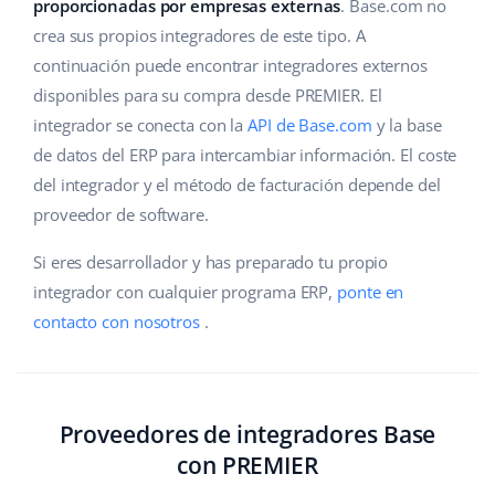
Base Analytics
proporcionadas por empresas externas
. Base.com no
Ayuda
Hogar y jardinería
english (US)
crea sus propios integradores de este tipo. A
IA para e-commerce
continuación puede encontrar integradores externos
Base Academy
Productos infantiles
english (GB)
disponibles para su compra desde PREMIER. El
Base Connect
Blog
Electrónica
english (IN)
integrador se conecta con la
API de Base.com
y la base
Automatizaciones
de datos del ERP para intercambiar información. El coste
Piezas de automóviles
Servicios
čeština
del integrador y el método de facturación depende del
Gestión de envíos
proveedor de software.
Supermercado
deutsch
Implementación de sistemas
Si eres desarrollador y has preparado tu propio
Salud y belleza
Ελληνικά
Auditoría de cuentas
integrador con cualquier programa ERP,
ponte en
Moda
contacto con nosotros
.
español (AR)
Otros
español (MX)
Calculadora de beneficios
Français
Proveedores de integradores Base
con PREMIER
Cooperación y socios
Italiano