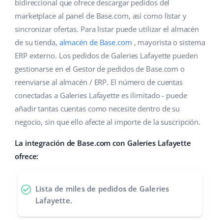
Base Analytics
bidireccional que ofrece descargar pedidos del
Ayuda
Hogar y jardinería
english (US)
marketplace al panel de Base.com, así como listar y
IA para e-commerce
sincronizar ofertas. Para listar puede utilizar el almacén
Base Academy
Productos infantiles
english (GB)
de su tienda,
almacén de Base.com
, mayorista o sistema
Base Connect
Blog
Electrónica
english (IN)
ERP externo. Los pedidos de Galeries Lafayette pueden
Automatizaciones
gestionarse en el Gestor de pedidos de Base.com o
Piezas de automóviles
Servicios
čeština
reenviarse al almacén / ERP. El número de cuentas
Gestión de envíos
conectadas a Galeries Lafayette es ilimitado - puede
Supermercado
deutsch
Implementación de sistemas
añadir tantas cuentas como necesite dentro de su
Salud y belleza
negocio, sin que ello afecte al importe de la suscripción.
Ελληνικά
Auditoría de cuentas
Moda
La integración de Base.com con Galeries Lafayette
español (AR)
ofrece:
Otros
español (MX)
Lista de miles de pedidos de Galeries
Calculadora de beneficios
Français
Lafayette.
Cooperación y socios
Italiano