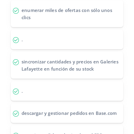
Contáctanos
polski
enumerar miles de ofertas
con sólo unos
clics
português (BR)
română
.
中文
sincronizar cantidades y precios
en Galeries
Lafayette en función de su stock
.
descargar y gestionar pedidos
en Base.com