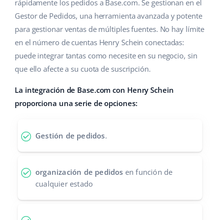
Base Analytics
rápidamente los pedidos a Base.com. Se gestionan en el
Ayuda
Hogar y jardinería
english (US)
Gestor de Pedidos, una herramienta avanzada y potente
IA para e-commerce
para gestionar ventas de múltiples fuentes. No hay límite
Base Academy
Productos infantiles
english (GB)
en el número de cuentas Henry Schein conectadas:
Base Connect
Blog
Electrónica
english (IN)
puede integrar tantas como necesite en su negocio, sin
Automatizaciones
que ello afecte a su cuota de suscripción.
Piezas de automóviles
Servicios
čeština
Gestión de envíos
La integración de Base.com con Henry Schein
Supermercado
deutsch
proporciona una serie de opciones:
Implementación de sistemas
Salud y belleza
Ελληνικά
Auditoría de cuentas
Gestión de pedidos
.
Moda
español (AR)
Otros
español (MX)
organización de pedidos
en función de
cualquier estado
Calculadora de beneficios
Français
Cooperación y socios
Italiano