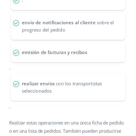
.
Contáctanos
polski
envío de notificaciones al cliente
sobre el
português (BR)
progreso del pedido
română
中文
emisión de facturas y recibos
.
realizar envíos
con los transportistas
seleccionados
.
Realizar estas operaciones en una única ficha de pedido
o en una lista de pedidos. También pueden producirse