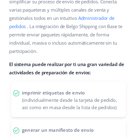
Base Analytics
simplificar su proceso de envío de pedidos. Conecta
Ayuda
Hogar y jardinería
english (US)
varias paqueteras y múltiples canales de venta y
IA para e-commerce
gestiónalos todos en un intuitivo
Administrador de
Base Academy
Productos infantiles
english (GB)
pedidos
. La integración de Belgo Shipping con Base te
Base Connect
Blog
Electrónica
english (IN)
permite enviar paquetes rápidamente, de forma
Automatizaciones
individual, masiva o incluso automáticamente sin tu
Piezas de automóviles
Servicios
čeština
participación.
Gestión de envíos
Supermercado
deutsch
El sistema puede realizar por ti una gran variedad de
Implementación de sistemas
actividades de preparación de envíos:
Salud y belleza
Ελληνικά
Auditoría de cuentas
Moda
español (AR)
imprimir etiquetas de envío
(individualmente desde la tarjeta de pedido,
Otros
español (MX)
así como en masa desde la lista de pedidos)
Calculadora de beneficios
Français
generar un manifiesto de envío
Cooperación y socios
Italiano