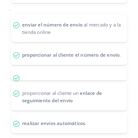
Contáctanos
.
polski
português (BR)
enviar el número de envío
al mercado y a la
tienda online
română
中文
proporcionar al cliente el número de envío
.
proporcionar al cliente un
enlace de
seguimiento del envío
realizar envíos automáticos
.