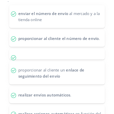
.
Contáctanos
polski
enviar el número de envío
al mercado y a la
tienda online
português (BR)
română
proporcionar al cliente el número de envío
.
中文
proporcionar al cliente un
enlace de
seguimiento del envío
realizar envíos automáticos
.
realizar acciones automáticas
en función del