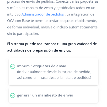
Base Analytics
proceso de envío de pedidos. Conecta varias paqueteras
Ayuda
Hogar y jardinería
english (US)
y múltiples canales de venta y gestiónalos todos en un
IA para e-commerce
intuitivo
Administrador de pedidos
. La integración de
Base Academy
Productos infantiles
english (GB)
OCA con Base te permite enviar paquetes rápidamente,
Base Connect
Blog
Electrónica
english (IN)
de forma individual, masiva o incluso automáticamente
Automatizaciones
sin tu participación.
Piezas de automóviles
Servicios
čeština
Gestión de envíos
El sistema puede realizar por ti una gran variedad de
Supermercado
deutsch
actividades de preparación de envíos:
Implementación de sistemas
Salud y belleza
Ελληνικά
Auditoría de cuentas
imprimir etiquetas de envío
Moda
español (AR)
(individualmente desde la tarjeta de pedido,
así como en masa desde la lista de pedidos)
Otros
español (MX)
Calculadora de beneficios
Français
generar un manifiesto de envío
Cooperación y socios
Italiano