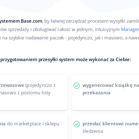
 systemem Base.com
, by łatwiej zarządzać procesem wysyłki zamó
ów sprzedaży i obsługiwać całość w jednym, intuicyjnym
Manage
 na szybkie nadawanie paczek - pojedynczo, jak i masowo, a naw
 przygotowaniem przesyłki system może wykonać za Ciebie:
przewozowe
(pojedynczo z
wygenerować książkę na
 masowo z poziomu listy
przekazania
nia
do marketplace i sklepu
przesłać klientowi numer
śledzenia