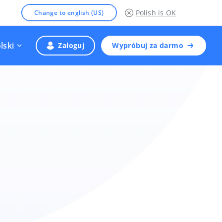
Polish
is OK
Change to english (US)
lski
Zaloguj
Wypróbuj za darmo