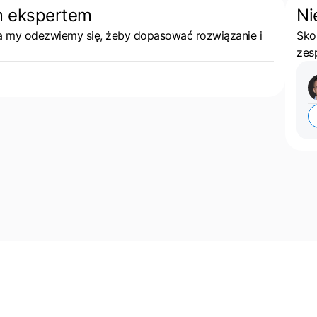
m ekspertem
Ni
 a my odezwiemy się, żeby dopasować rozwiązanie i
Sko
zes