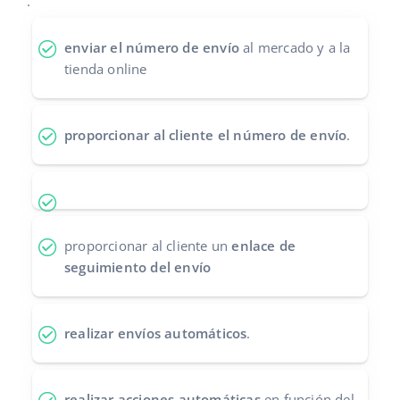
.
Contáctanos
polski
enviar el número de envío
al mercado y a la
tienda online
português (BR)
română
proporcionar al cliente el número de envío
.
中文
proporcionar al cliente un
enlace de
seguimiento del envío
realizar envíos automáticos
.
realizar acciones automáticas
en función del