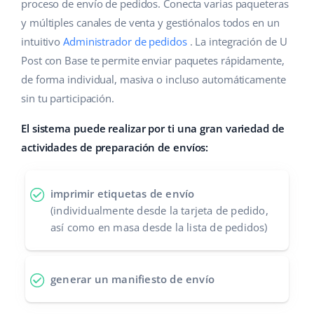
Base Analytics
proceso de envío de pedidos. Conecta varias paqueteras
Ayuda
Hogar y jardinería
english (US)
y múltiples canales de venta y gestiónalos todos en un
IA para e-commerce
intuitivo
Administrador de pedidos
. La integración de U
Base Academy
Productos infantiles
english (GB)
Post con Base te permite enviar paquetes rápidamente,
Base Connect
Blog
Electrónica
english (IN)
de forma individual, masiva o incluso automáticamente
Automatizaciones
sin tu participación.
Piezas de automóviles
Servicios
čeština
Gestión de envíos
El sistema puede realizar por ti una gran variedad de
Supermercado
deutsch
actividades de preparación de envíos:
Implementación de sistemas
Salud y belleza
Ελληνικά
Auditoría de cuentas
imprimir etiquetas de envío
Moda
español (AR)
(individualmente desde la tarjeta de pedido,
así como en masa desde la lista de pedidos)
Otros
español (MX)
Calculadora de beneficios
Français
generar un manifiesto de envío
Cooperación y socios
Italiano