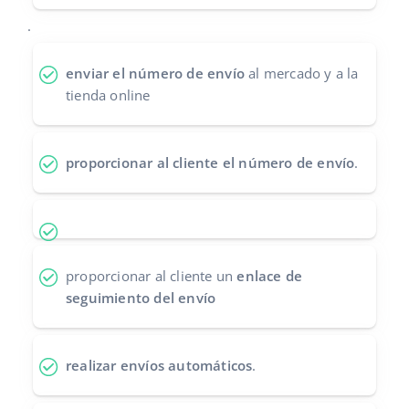
Contáctanos
.
polski
português (BR)
enviar el número de envío
al mercado y a la
tienda online
română
中文
proporcionar al cliente el número de envío
.
proporcionar al cliente un
enlace de
seguimiento del envío
realizar envíos automáticos
.