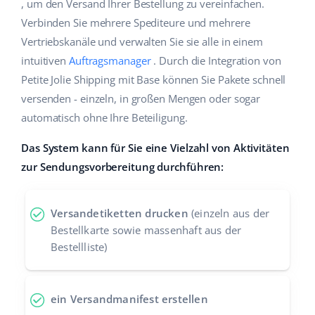
, um den Versand Ihrer Bestellung zu vereinfachen.
Hilfe
Haus & Garten
english (US)
Verbinden Sie mehrere Spediteure und mehrere
Marktplatz-Manager
Vertriebskanäle und verwalten Sie sie alle in einem
Akademie
Produkte für Kinder
english (GB)
intuitiven
Auftragsmanager
. Durch die Integration von
Workflow-Automatisierung
Marketplace Ebook
Elektronik
english (IN)
Petite Jolie Shipping mit Base können Sie Pakete schnell
Versandmanagement
versenden - einzeln, in großen Mengen oder sogar
Blog
Autoteile
čeština
automatisch ohne Ihre Beteiligung.
Preisautomatisierung
Supermarkt
Dienstleistungen
deutsch
Das System kann für Sie eine Vielzahl von Aktivitäten
KI für E-Commerce
zur Sendungsvorbereitung durchführen:
Health & Beauty
Ελληνικά
Systemimplementierungen
Mode
Ecosystem
español (AR)
Base.com Audit
Versandetiketten drucken
(einzeln aus der
Bestellkarte sowie massenhaft aus der
español (MX)
Base Analytics
Bestellliste)
Andere
Français
Base Connect
ein Versandmanifest erstellen
Vorteilsrechner
Italiano