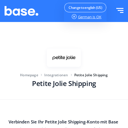
Kostenlos testen
Anmelden
Change to english (US)
German
is OK
Produkt
Module
Lösungen
Funktionsübersicht
Größe des Unternehmens
Integrationen
Auftragsmanager
Homepage
Integrationen
Petite Jolie Shipping
Für E-Commerce-Startups
Petite Jolie Shipping
Preisliste
WMS
Für wachsende Unternehmen
Produktmanager
Mehr
Für E-Commerce-Profis
ERP
Bildung
Industrie
Deutsch
Verbinden Sie Ihr Petite Jolie Shipping-Konto mit Base
Funktionen