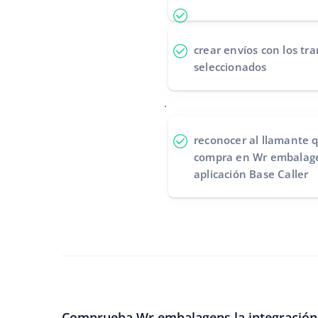
crear envíos
con los tra
seleccionados
.
reconocer al llamante
q
compra en Wr embalage
aplicación Base Caller
Comprueba Wr embalagens la integración 