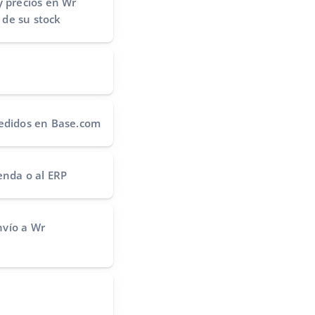
y precios
en Wr
de su stock
edidos
en Base.com
ienda o al ERP
nvío
a Wr