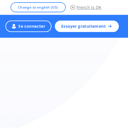
French
is OK
Change to english (US)
Se connecter
Essayer gratuitement