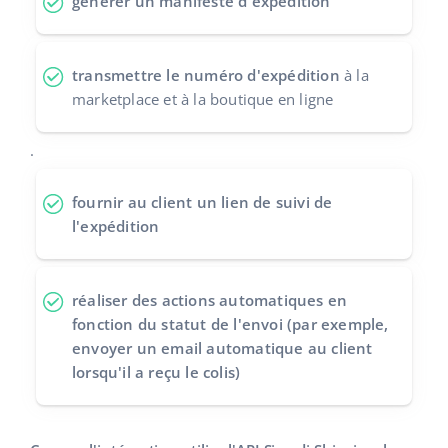
générer un manifeste d'expédition
polski
transmettre le numéro d'expédition
à la
português (BR)
marketplace et à la boutique en ligne
română
.
中文
fournir au client un
lien de suivi de
l'expédition
réaliser des actions automatiques
en
fonction du statut de l'envoi (par exemple,
envoyer un email automatique au client
lorsqu'il a reçu le colis)