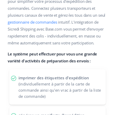
Base Analytics
pour simplifier votre processus d'expédition des
Aide
Maison et jardin
english (US)
commandes. Connectez plusieurs transporteurs et
L'IA au service du e-commerce
plusieurs canaux de vente et gérez-les tous dans un seul
Académie
Produits pour enfants
english (GB)
gestionnaire de commandes
intuitif. L'intégration de
Base Connect
Blog
Électronique
english (IN)
Sicredi Shipping avec Base.com vous permet d'envoyer
Automatisation des flux
rapidement des colis - individuellement, en masse ou
Pièces automobiles
Services
čeština
même automatiquement sans votre participation.
Gestion logistique
Supermarché
deutsch
Le système peut effectuer pour vous une grande
Audit des comptes
variété d'activités de préparation des envois :
Santé et beauté
Ελληνικά
La mode
Autres
español (AR)
imprimer des étiquettes d'expédition
(individuellement à partir de la carte de
español (MX)
Calculateur de gains
commande ainsi qu'en vrac à partir de la liste
de commande)
Collaborations et partenaires
Français
Contact
Italiano