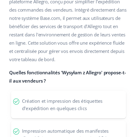
Base Analytics
plateforme Allegro, conçu pour simplifier l’expédition
Aide
Maison et jardin
english (US)
des commandes des vendeurs. Intégré directement dans
L'IA au service du e-commerce
notre système Base.com, il permet aux utilisateurs de
Académie
Produits pour enfants
english (GB)
bénéficier des services de transport d’Allegro tout en
Base Connect
Blog
Électronique
english (IN)
restant dans l'environnement de gestion de leurs ventes
Automatisation des flux
en ligne. Cette solution vous offre une expérience fluide
Pièces automobiles
Services
čeština
et centralisée pour gérer vos envois directement depuis
Gestion logistique
votre tableau de bord.
Supermarché
deutsch
Audit des comptes
Quelles fonctionnalités 'Wysyłam z Allegro' propose-t-
Santé et beauté
Ελληνικά
il aux vendeurs ?
La mode
Autres
español (AR)
Création et impression des étiquettes
español (MX)
Calculateur de gains
d’expédition en quelques clics
Collaborations et partenaires
Français
Impression automatique des manifestes
Contact
Italiano