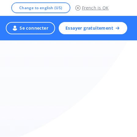
French
is OK
Change to english (US)
Se connecter
Essayer gratuitement