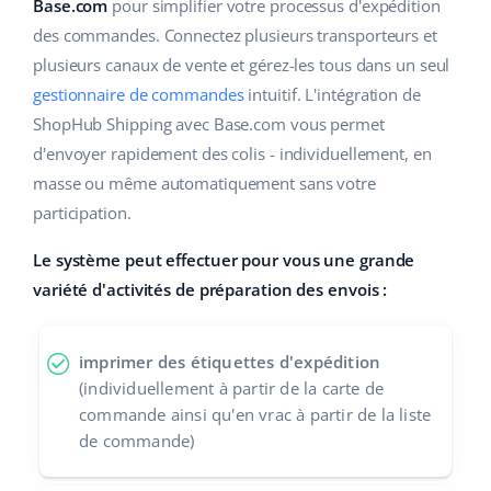
Base Analytics
Base.com
pour simplifier votre processus d'expédition
Aide
Maison et jardin
english (US)
des commandes. Connectez plusieurs transporteurs et
L'IA au service du e-commerce
plusieurs canaux de vente et gérez-les tous dans un seul
Académie
Produits pour enfants
english (GB)
gestionnaire de commandes
intuitif. L'intégration de
Base Connect
Blog
Électronique
english (IN)
ShopHub Shipping avec Base.com vous permet
Automatisation des flux
d'envoyer rapidement des colis - individuellement, en
Pièces automobiles
Services
čeština
masse ou même automatiquement sans votre
Gestion logistique
participation.
Supermarché
deutsch
Audit des comptes
Le système peut effectuer pour vous une grande
Santé et beauté
Ελληνικά
variété d'activités de préparation des envois :
La mode
Autres
español (AR)
imprimer des étiquettes d'expédition
español (MX)
Calculateur de gains
(individuellement à partir de la carte de
commande ainsi qu'en vrac à partir de la liste
Collaborations et partenaires
Français
de commande)
Contact
Italiano