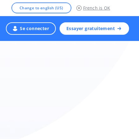
French
is OK
Change to english (US)
Se connecter
Essayer gratuitement