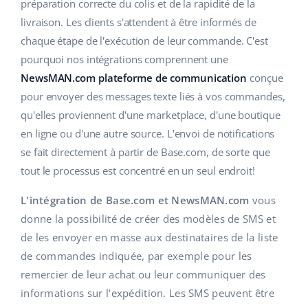
Base Analytics
préparation correcte du colis et de la rapidité de la
Aide
Maison et jardin
english (US)
livraison. Les clients s'attendent à être informés de
L'IA au service du e-commerce
chaque étape de l'exécution de leur commande. C'est
Académie
Produits pour enfants
english (GB)
pourquoi nos intégrations comprennent une
Base Connect
Blog
Électronique
english (IN)
NewsMAN.com plateforme de communication
conçue
Automatisation des flux
pour envoyer des messages texte liés à vos commandes,
Pièces automobiles
Services
čeština
qu'elles proviennent d'une marketplace, d'une boutique
Gestion logistique
en ligne ou d'une autre source. L'envoi de notifications
Supermarché
deutsch
Audit des comptes
se fait directement à partir de Base.com, de sorte que
Santé et beauté
tout le processus est concentré en un seul endroit!
Ελληνικά
La mode
Autres
L'intégration de Base.com et NewsMAN.com
vous
español (AR)
donne la possibilité de créer des modèles de SMS et
español (MX)
Calculateur de gains
de les envoyer en masse aux destinataires de la liste
de commandes indiquée, par exemple pour les
Collaborations et partenaires
Français
remercier de leur achat ou leur communiquer des
informations sur l'expédition. Les SMS peuvent être
Contact
Italiano