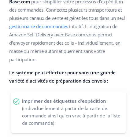
Base Analytics
Base.com
pour simplifier votre processus d'expédition
Aide
Maison et jardin
english (US)
des commandes. Connectez plusieurs transporteurs et
L'IA au service du e-commerce
plusieurs canaux de vente et gérez-les tous dans un seul
Académie
Produits pour enfants
english (GB)
gestionnaire de commandes
intuitif. L'intégration de
Base Connect
Blog
Électronique
english (IN)
Amazon Self Delivery avec Base.com vous permet
Automatisation des flux
d'envoyer rapidement des colis - individuellement, en
Pièces automobiles
Services
čeština
masse ou même automatiquement sans votre
Gestion logistique
participation.
Supermarché
deutsch
Audit des comptes
Le système peut effectuer pour vous une grande
Santé et beauté
Ελληνικά
variété d'activités de préparation des envois :
La mode
Autres
español (AR)
imprimer des étiquettes d'expédition
español (MX)
Calculateur de gains
(individuellement à partir de la carte de
commande ainsi qu'en vrac à partir de la liste
Collaborations et partenaires
Français
de commande)
Contact
Italiano