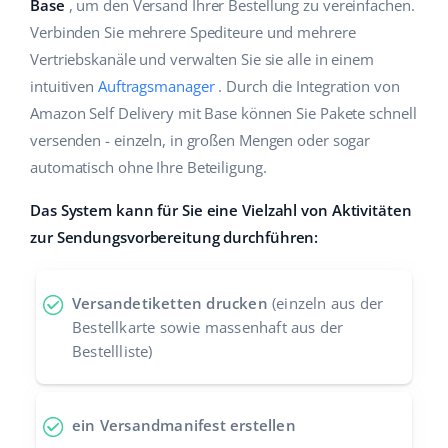
Base
, um den Versand Ihrer Bestellung zu vereinfachen.
Hilfe
Haus & Garten
english (US)
Verbinden Sie mehrere Spediteure und mehrere
Marktplatz-Manager
Vertriebskanäle und verwalten Sie sie alle in einem
Akademie
Produkte für Kinder
english (GB)
intuitiven
Auftragsmanager
. Durch die Integration von
Workflow-Automatisierung
Marketplace Ebook
Elektronik
english (IN)
Amazon Self Delivery mit Base können Sie Pakete schnell
Versandmanagement
versenden - einzeln, in großen Mengen oder sogar
Blog
Autoteile
čeština
automatisch ohne Ihre Beteiligung.
Preisautomatisierung
Supermarkt
Dienstleistungen
deutsch
Das System kann für Sie eine Vielzahl von Aktivitäten
KI für E-Commerce
zur Sendungsvorbereitung durchführen:
Health & Beauty
Ελληνικά
Systemimplementierungen
Mode
Ecosystem
español (AR)
Base.com Audit
Versandetiketten drucken
(einzeln aus der
Bestellkarte sowie massenhaft aus der
español (MX)
Base Analytics
Bestellliste)
Andere
Français
Base Connect
ein Versandmanifest erstellen
Vorteilsrechner
Italiano