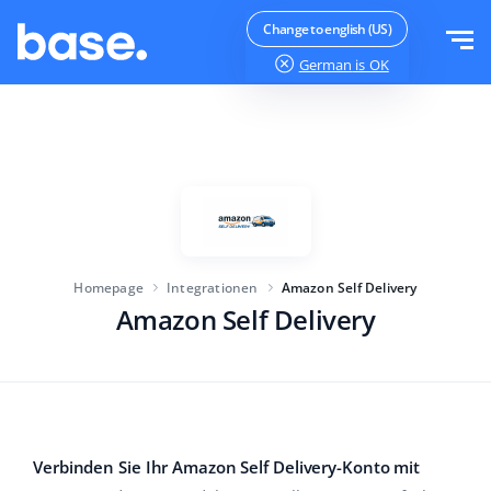
Kostenlos testen
Anmelden
Change to english (US)
German
is OK
Produkt
Module
Lösungen
Funktionsübersicht
Größe des Unternehmens
Integrationen
Auftragsmanager
Homepage
Integrationen
Amazon Self Delivery
Für E-Commerce-Startups
Amazon Self Delivery
Preisliste
WMS
Für wachsende Unternehmen
Produktmanager
Mehr
Für E-Commerce-Profis
ERP
Bildung
Industrie
Deutsch
Verbinden Sie Ihr Amazon Self Delivery-Konto mit
Funktionen