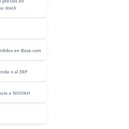
y precios
en
su stock
edidos
en Base.com
ienda o al ERP
nvío
a NOIVAH