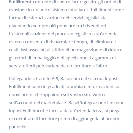
Base Analytics
Fulfillment
consente di controllare e gestire gli ordini di
Centro Assistenza
Casa e giardino
english (US)
evasione in un unico sistema intuitivo. Il fulfillment come
AI per l'e-commerce
forma di esternalizzazione dei servizi logistici sta
Academy
Prodotti per bambini
english (GB)
diventando sempre più popolare tra i rivenditori.
Base Connect
Blog
Elettronica
english (IN)
L'esternalizzazione del processo logistico a un'azienda
Workflow Automation
esterna consente di risparmiare tempo, di eliminare i
Automotive
Servizi
čeština
costi fissi associati all'affitto di un magazzino e di ridurre
Gestione Spedizioni
gli errori di imballaggio o di spedizione. La gamma di
Food&Grocery
deutsch
Audit dell'account
servizi offerti può variare da un fornitore all'altro.
Salute e bellezza
Ελληνικά
Collegandosi tramite API, Base.com e il sistema Inpost
Moda
Altro
Fulfillment sono in grado di scambiare informazioni sui
español (AR)
nuovi ordini che appaiono sul vostro sito web o
español (MX)
Calcolatore dei vantaggi
sull'account del marketplace. BaseL'integrazione Linker x
Inpost Fulfillment è fornita da un'azienda terza; si prega
Collaborazione e partner
Français
di contattare il fornitore prima di aggiungerla al proprio
pannello.
Contatto
Italiano