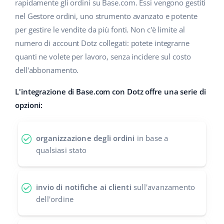
Base Analytics
rapidamente gli ordini su Base.com. Essi vengono gestiti
Centro Assistenza
Casa e giardino
english (US)
nel Gestore ordini, uno strumento avanzato e potente
AI per l'e-commerce
per gestire le vendite da più fonti. Non c'è limite al
Academy
Prodotti per bambini
english (GB)
numero di account Dotz collegati: potete integrarne
Base Connect
Blog
Elettronica
english (IN)
quanti ne volete per lavoro, senza incidere sul costo
Workflow Automation
dell'abbonamento.
Automotive
Servizi
čeština
Gestione Spedizioni
L'integrazione di Base.com con Dotz offre una serie di
Food&Grocery
deutsch
opzioni:
Audit dell'account
Salute e bellezza
Ελληνικά
organizzazione degli ordini
in base a
Moda
Altro
español (AR)
qualsiasi stato
español (MX)
Calcolatore dei vantaggi
invio di notifiche ai clienti
sull'avanzamento
Collaborazione e partner
Français
dell'ordine
Contatto
Italiano