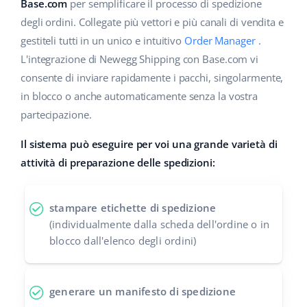
Base Analytics
Base.com
per semplificare il processo di spedizione
Centro Assistenza
Casa e giardino
english (US)
degli ordini. Collegate più vettori e più canali di vendita e
AI per l'e-commerce
gestiteli tutti in un unico e intuitivo
Order Manager
.
Academy
Prodotti per bambini
english (GB)
L'integrazione di Newegg Shipping con Base.com vi
Base Connect
Blog
Elettronica
english (IN)
consente di inviare rapidamente i pacchi, singolarmente,
Workflow Automation
in blocco o anche automaticamente senza la vostra
Automotive
Servizi
čeština
partecipazione.
Gestione Spedizioni
Food&Grocery
deutsch
Il sistema può eseguire per voi una grande varietà di
Audit dell'account
attività di preparazione delle spedizioni:
Salute e bellezza
Ελληνικά
Moda
Altro
español (AR)
stampare etichette di spedizione
(individualmente dalla scheda dell'ordine o in
español (MX)
Calcolatore dei vantaggi
blocco dall'elenco degli ordini)
Collaborazione e partner
Français
generare un manifesto di spedizione
Contatto
Italiano