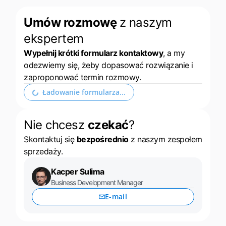
Case Study
Base Analytics
polski
Umów rozmowę
z naszym
Kalkulator korzyści
ekspertem
Base Connect
português (BR)
Wypełnij krótki formularz kontaktowy
, a my
Kontakt
Base Store
română
odezwiemy się, żeby dopasować rozwiązanie i
zaproponować termin rozmowy.
Odwiedź nas na:
Base Courier
中文
Rozwiń formularz kontaktowy
Nie chcesz
czekać
?
Skontaktuj się
bezpośrednio
z naszym zespołem
sprzedaży.
Kacper Sulima
Business Development Manager
E-mail