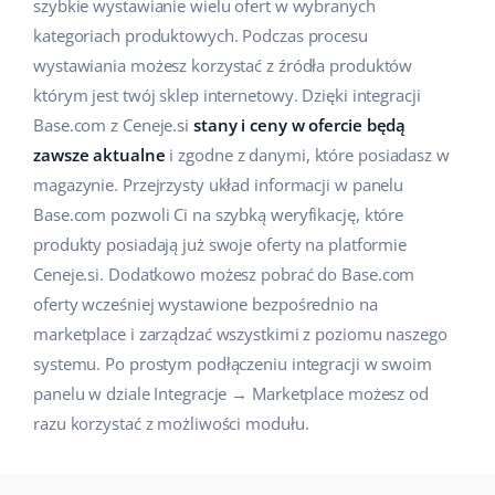
szybkie wystawianie wielu ofert w wybranych
Pomoc
Dom i ogród
english (US)
kategoriach produktowych. Podczas procesu
Sprzedaż na marketplace
wystawiania możesz korzystać z źródła produktów
Akademia
Dziecko
english (GB)
którym jest twój sklep internetowy. Dzięki integracji
Automatyzacja procesów
Blog
Elektronika
english (IN)
Base.com z Ceneje.si
stany i ceny w ofercie będą
Zarządzanie wysyłką
zawsze aktualne
i zgodne z danymi, które posiadasz w
Motoryzacja
Usługi
čeština
magazynie. Przejrzysty układ informacji w panelu
Automatyzacja cen
Base.com pozwoli Ci na szybką weryfikację, które
Supermarket
deutsch
Wdrożenia systemu
AI dla e-commerce
produkty posiadają już swoje oferty na platformie
Zdrowie i uroda
Ceneje.si. Dodatkowo możesz pobrać do Base.com
Ελληνικά
Konsultacje i szkolenia
Obsługa klienta
oferty wcześniej wystawione bezpośrednio na
Moda
español (AR)
marketplace i zarządzać wszystkimi z poziomu naszego
Audyt konta
systemu. Po prostym podłączeniu integracji w swoim
Ekosystem
español (MX)
Konfiguracja konta
panelu w dziale Integracje → Marketplace możesz od
razu korzystać z możliwości modułu.
Français
Super Merchant
Inne
Italiano
Responso