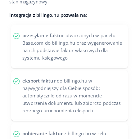
stan magazynowy.
Case Study
Base Analytics
polski
Integracja z billingo.hu pozwala na:
Kalkulator korzyści
Base Connect
português (BR)
przesyłanie faktur
utworzonych w panelu
Kontakt
Base Store
română
Base.com do billingo.hu oraz wygenerowanie
na ich podstawie faktur właściwych dla
Odwiedź nas na:
Base Courier
中文
systemu księgowego
eksport faktur
do billingo.hu w
najwygodniejszy dla Ciebie sposób:
automatycznie od razu w momencie
utworzenia dokumentu lub zbiorczo podczas
ręcznego uruchomienia eksportu
pobieranie faktur
z billingo.hu w celu