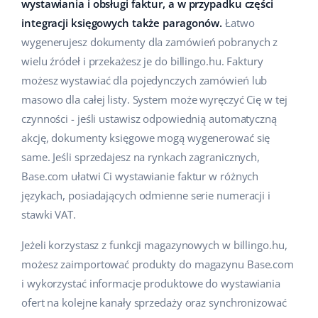
wystawiania i obsługi faktur, a w przypadku części
Pomoc
Dom i ogród
english (US)
integracji księgowych także paragonów.
Łatwo
Sprzedaż na marketplace
wygenerujesz dokumenty dla zamówień pobranych z
Akademia
Dziecko
english (GB)
wielu źródeł i przekażesz je do billingo.hu. Faktury
Automatyzacja procesów
Blog
Elektronika
english (IN)
możesz wystawiać dla pojedynczych zamówień lub
Zarządzanie wysyłką
masowo dla całej listy. System może wyręczyć Cię w tej
Motoryzacja
Usługi
čeština
czynności - jeśli ustawisz odpowiednią automatyczną
Automatyzacja cen
akcję, dokumenty księgowe mogą wygenerować się
Supermarket
deutsch
Wdrożenia systemu
AI dla e-commerce
same. Jeśli sprzedajesz na rynkach zagranicznych,
Zdrowie i uroda
Base.com ułatwi Ci wystawianie faktur w różnych
Ελληνικά
Konsultacje i szkolenia
Obsługa klienta
językach, posiadających odmienne serie numeracji i
Moda
español (AR)
stawki VAT.
Audyt konta
Ekosystem
español (MX)
Jeżeli korzystasz z funkcji magazynowych w billingo.hu,
Konfiguracja konta
możesz zaimportować produkty do magazynu Base.com
Français
Super Merchant
i wykorzystać informacje produktowe do wystawiania
Inne
ofert na kolejne kanały sprzedaży oraz synchronizować
Italiano
Responso