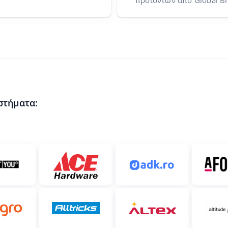
προϊόντων από Global Bl
στήματα: