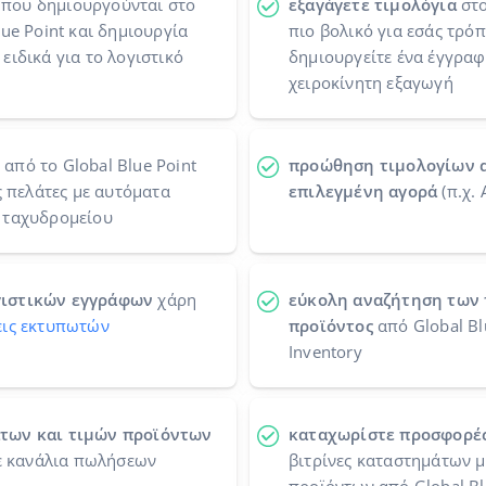
που δημιουργούνται στο
εξαγάγετε τιμολόγια
στο
ue Point και δημιουργία
πιο βολικό για εσάς τρόπ
ειδικά για το λογιστικό
δημιουργείτε ένα έγγραφο
χειροκίνητη εξαγωγή
από το Global Blue Point
προώθηση τιμολογίων απ
ς πελάτες με αυτόματα
επιλεγμένη αγορά
(π.χ.
 ταχυδρομείου
γιστικών εγγράφων
χάρη
εύκολη αναζήτηση των
ις εκτυπωτών
προϊόντος
από Global Bl
Inventory
των και τιμών προϊόντων
καταχωρίστε προσφορέ
σε κανάλια πωλήσεων
βιτρίνες καταστημάτων μ