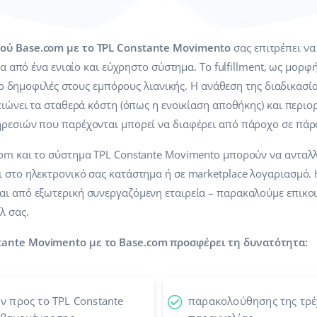
ού Base.com με το TPL Constante Movimento
σας επιτρέπει να 
έσα από ένα ενιαίο και εύχρηστο σύστημα. Το fulfillment, ως μορ
πιο δημοφιλές στους εμπόρους λιανικής. Η ανάθεση της διαδικασίας
ειώνει τα σταθερά κόστη (όπως η ενοικίαση αποθήκης) και περιο
ηρεσιών που παρέχονται μπορεί να διαφέρει από πάροχο σε πάρ
com και το σύστημα TPL Constante Movimento μπορούν να ανταλ
ι στο ηλεκτρονικό σας κατάστημα ή σε marketplace λογαριασμό.
αι από εξωτερική συνεργαζόμενη εταιρεία – παρακαλούμε επικο
λ σας.
ante Movimento με το Base.com προσφέρει τη δυνατότητα:
 προς το TPL Constante
παρακολούθησης της τρ