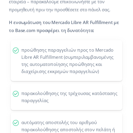
εταιρεία – παρακαλούμε επικοινωνήστε με τον
Προγράμματα συνεργασίας
προμηθευτή πριν την προσθέσετε στο πάνελ σας.
polski
Επικοινωνία
Η ενσωμάτωση του Mercado Libre AR Fulfillment με
português (BR)
το Base.com προσφέρει τη δυνατότητα:
română
προώθησης παραγγελιών προς το Mercado
中文
Libre AR Fulfillment (συμπεριλαμβανομένης
της αυτοματοποίησης προώθησης και
διαχείρισης εκκρεμών παραγγελιών)
παρακολούθησης της τρέχουσας κατάστασης
παραγγελίας
αυτόματης αποστολής του αριθμού
παρακολούθησης αποστολής στον πελάτη ή