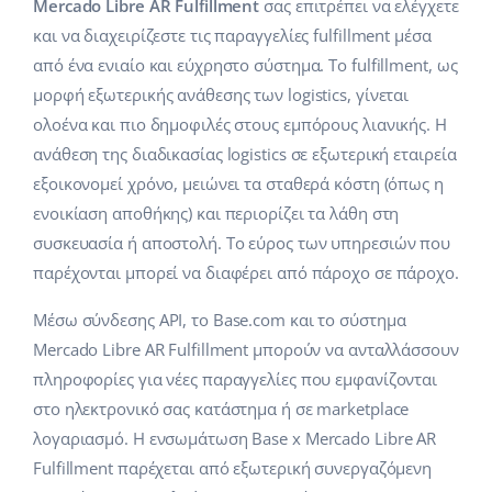
Base Analytics
Mercado Libre AR Fulfillment
σας επιτρέπει να ελέγχετε
Κλάδοι
Βοήθεια
english (US)
και να διαχειρίζεστε τις παραγγελίες fulfillment μέσα
ΑΙ για e-commerce
από ένα ενιαίο και εύχρηστο σύστημα. Το fulfillment, ως
Base Academy
Σπίτι & Κήπος
english (GB)
μορφή εξωτερικής ανάθεσης των logistics, γίνεται
Base Connect
Base Blog
Παιδικά προϊόντα
english (IN)
ολοένα και πιο δημοφιλές στους εμπόρους λιανικής. Η
Αυτοματοποίηση εγασιών
ανάθεση της διαδικασίας logistics σε εξωτερική εταιρεία
Ηλεκτρονικά είδη
Υπηρεσίες
čeština
εξοικονομεί χρόνο, μειώνει τα σταθερά κόστη (όπως η
Διαχείριση αποστολών
ενοικίαση αποθήκης) και περιορίζει τα λάθη στη
Ανταλλακτικά αυτοκινήτων
deutsch
Υλοποιήσεις συστήματος
συσκευασία ή αποστολή. Το εύρος των υπηρεσιών που
Σούπερμαρκετ
παρέχονται μπορεί να διαφέρει από πάροχο σε πάροχο.
Ελληνικά
Έλεγχος λογαριασμού
Υγεία & Ομορφιά
Μέσω σύνδεσης API, το Base.com και το σύστημα
español (AR)
Mercado Libre AR Fulfillment μπορούν να ανταλλάσσουν
Μόδα
Άλλα
español (MX)
πληροφορίες για νέες παραγγελίες που εμφανίζονται
στο ηλεκτρονικό σας κατάστημα ή σε marketplace
Whitepaper
Français
λογαριασμό. Η ενσωμάτωση Base x Mercado Libre AR
Fulfillment παρέχεται από εξωτερική συνεργαζόμενη
Εκτιμητής ROI
Italiano