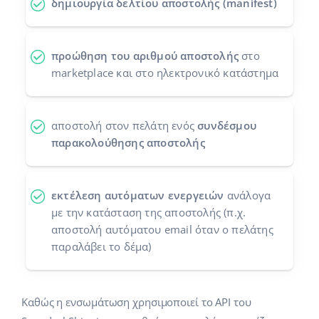
δημιουργία δελτίου αποστολής (manifest)
Προγράμματα συνεργασίας
polski
Επικοινωνία
português (BR)
προώθηση του αριθμού αποστολής
στο
marketplace και στο ηλεκτρονικό κατάστημα
română
中文
αποστολή στον πελάτη ενός
συνδέσμου
παρακολούθησης αποστολής
εκτέλεση αυτόματων ενεργειών
ανάλογα
με την κατάσταση της αποστολής (π.χ.
αποστολή αυτόματου email όταν ο πελάτης
παραλάβει το δέμα)
Καθώς η ενσωμάτωση χρησιμοποιεί το API του