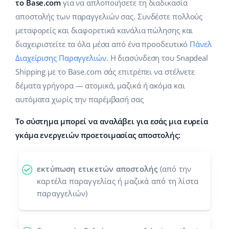
Base Analytics
το Base.com
για να απλοποιήσετε τη διαδικασία
Κλάδοι
Βοήθεια
english (US)
αποστολής των παραγγελιών σας. Συνδέστε πολλούς
ΑΙ για e-commerce
μεταφορείς και διαφορετικά κανάλια πώλησης και
Base Academy
Σπίτι & Κήπος
english (GB)
διαχειριστείτε τα όλα μέσα από ένα προοδευτικό
Πάνελ
Base Connect
Base Blog
Παιδικά προϊόντα
english (IN)
Διαχείρισης Παραγγελιών
. Η διασύνδεση του Snapdeal
Αυτοματοποίηση εγασιών
Shipping με το Base.com σάς επιτρέπει να στέλνετε
Ηλεκτρονικά είδη
Υπηρεσίες
čeština
δέματα γρήγορα — ατομικά, μαζικά ή ακόμα και
Διαχείριση αποστολών
αυτόματα χωρίς την παρέμβασή σας
Ανταλλακτικά αυτοκινήτων
deutsch
Υλοποιήσεις συστήματος
Το σύστημα μπορεί να αναλάβει για εσάς μια ευρεία
Σούπερμαρκετ
Ελληνικά
Έλεγχος λογαριασμού
γκάμα ενεργειών προετοιμασίας αποστολής:
Υγεία & Ομορφιά
español (AR)
Μόδα
Άλλα
εκτύπωση ετικετών αποστολής
(από την
español (MX)
καρτέλα παραγγελίας ή μαζικά από τη λίστα
παραγγελιών)
Whitepaper
Français
Εκτιμητής ROI
Italiano