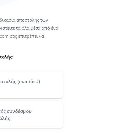
αδικασία αποστολής των
ιστείτε τα όλα μέσα από ένα
.com σάς επιτρέπει να
τολής:
στολής (manifest)
νός
συνδέσμου
ολής