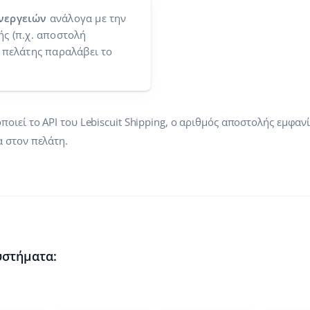
νεργειών
ανάλογα με την
ς (π.χ. αποστολή
 πελάτης παραλάβει το
ιεί το API του Lebiscuit Shipping, ο αριθμός αποστολής εμφανί
 στον πελάτη.
υστήματα: