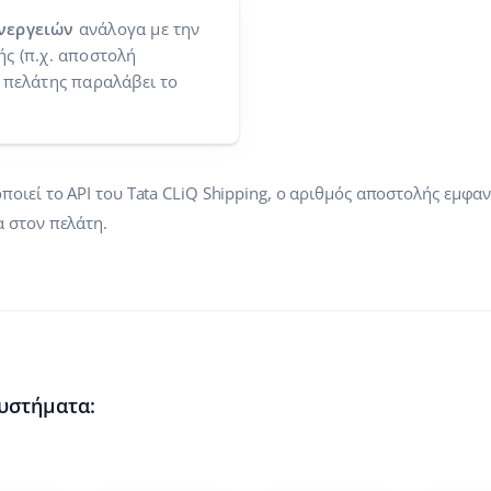
νεργειών
ανάλογα με την
ς (π.χ. αποστολή
 πελάτης παραλάβει το
ιεί το API του Tata CLiQ Shipping, ο αριθμός αποστολής εμφαν
 στον πελάτη.
συστήματα: