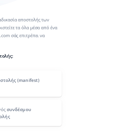
ιαδικασία αποστολής των
ιστείτε τα όλα μέσα από ένα
e.com σάς επιτρέπει να
τολής:
στολής (manifest)
νός
συνδέσμου
ολής