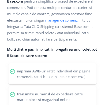
Base Analytics
Base.com
pentru a simplifica procesul de expediere al
Suport
Casă și grădină
english (US)
comenzilor. Poti conecta multiple conturi de curieri si
AI pentru comerțul electronic
multiple canale de vanzare, gestionarea acestora fiind
Blog
Produse pentru copii
english (GB)
efectuata intr-un singur
manager de comenzi
intuitiv.
Base Connect
Electronică
english (IN)
Servicii
Integrarea Tata CLiQ Shipping cu sistemul Base.com iti
Automatizarea fluxului de lucru
permite sa trimiti rapid colete - atat individual, cat si
Piese auto
čeština
bulk, sau chiar automat, fara participarea ta.
Implementari de sistem
Managementul transporturilor
Supermarket
deutsch
Multi dintre pasii implicati in pregatirea unui colet pot
Auditul conturilor
fi facuti de catre sistem:
Sănătate și frumusețe
Ελληνικά
Modă
Altele
español (AR)
imprima AWB-uri
(atat individual din pagina
comenzii, cat si bulk din lista de comenzi)
español (MX)
Calculatorul de beneficii
Colaborare si parteneri
Français
transmite numarul de expediere
catre
marketplace si magazinul online
Contact
Italiano