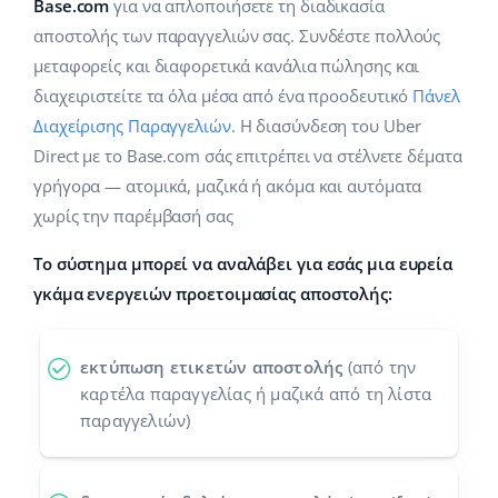
Base Analytics
Base.com
για να απλοποιήσετε τη διαδικασία
Κλάδοι
Βοήθεια
english (US)
αποστολής των παραγγελιών σας. Συνδέστε πολλούς
ΑΙ για e-commerce
μεταφορείς και διαφορετικά κανάλια πώλησης και
Base Academy
Σπίτι & Κήπος
english (GB)
διαχειριστείτε τα όλα μέσα από ένα προοδευτικό
Πάνελ
Base Connect
Base Blog
Παιδικά προϊόντα
english (IN)
Διαχείρισης Παραγγελιών
. Η διασύνδεση του Uber
Αυτοματοποίηση εγασιών
Direct με το Base.com σάς επιτρέπει να στέλνετε δέματα
Ηλεκτρονικά είδη
Υπηρεσίες
čeština
γρήγορα — ατομικά, μαζικά ή ακόμα και αυτόματα
Διαχείριση αποστολών
χωρίς την παρέμβασή σας
Ανταλλακτικά αυτοκινήτων
deutsch
Υλοποιήσεις συστήματος
Το σύστημα μπορεί να αναλάβει για εσάς μια ευρεία
Σούπερμαρκετ
Ελληνικά
Έλεγχος λογαριασμού
γκάμα ενεργειών προετοιμασίας αποστολής:
Υγεία & Ομορφιά
español (AR)
Μόδα
Άλλα
εκτύπωση ετικετών αποστολής
(από την
español (MX)
καρτέλα παραγγελίας ή μαζικά από τη λίστα
παραγγελιών)
Whitepaper
Français
Εκτιμητής ROI
Italiano