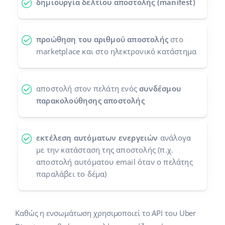
δημιουργία δελτίου αποστολής (manifest)
Προγράμματα συνεργασίας
polski
Επικοινωνία
português (BR)
προώθηση του αριθμού αποστολής
στο
marketplace και στο ηλεκτρονικό κατάστημα
română
中文
αποστολή στον πελάτη ενός
συνδέσμου
παρακολούθησης αποστολής
εκτέλεση αυτόματων ενεργειών
ανάλογα
με την κατάσταση της αποστολής (π.χ.
αποστολή αυτόματου email όταν ο πελάτης
παραλάβει το δέμα)
Καθώς η ενσωμάτωση χρησιμοποιεί το API του Uber