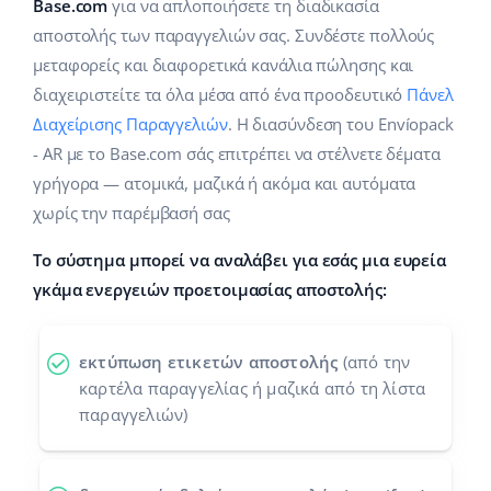
Base Analytics
Base.com
για να απλοποιήσετε τη διαδικασία
Κλάδοι
Βοήθεια
english (US)
αποστολής των παραγγελιών σας. Συνδέστε πολλούς
ΑΙ για e-commerce
μεταφορείς και διαφορετικά κανάλια πώλησης και
Base Academy
Σπίτι & Κήπος
english (GB)
διαχειριστείτε τα όλα μέσα από ένα προοδευτικό
Πάνελ
Base Connect
Base Blog
Παιδικά προϊόντα
english (IN)
Διαχείρισης Παραγγελιών
. Η διασύνδεση του Envíopack
Αυτοματοποίηση εγασιών
- AR με το Base.com σάς επιτρέπει να στέλνετε δέματα
Ηλεκτρονικά είδη
Υπηρεσίες
čeština
γρήγορα — ατομικά, μαζικά ή ακόμα και αυτόματα
Διαχείριση αποστολών
χωρίς την παρέμβασή σας
Ανταλλακτικά αυτοκινήτων
deutsch
Υλοποιήσεις συστήματος
Το σύστημα μπορεί να αναλάβει για εσάς μια ευρεία
Σούπερμαρκετ
Ελληνικά
Έλεγχος λογαριασμού
γκάμα ενεργειών προετοιμασίας αποστολής:
Υγεία & Ομορφιά
español (AR)
Μόδα
Άλλα
εκτύπωση ετικετών αποστολής
(από την
español (MX)
καρτέλα παραγγελίας ή μαζικά από τη λίστα
παραγγελιών)
Whitepaper
Français
Εκτιμητής ROI
Italiano