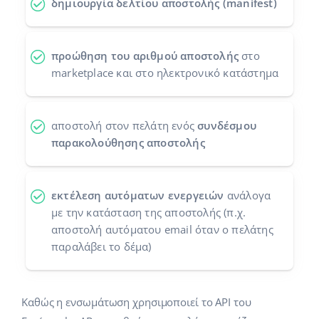
δημιουργία δελτίου αποστολής (manifest)
Προγράμματα συνεργασίας
polski
Επικοινωνία
português (BR)
προώθηση του αριθμού αποστολής
στο
marketplace και στο ηλεκτρονικό κατάστημα
română
中文
αποστολή στον πελάτη ενός
συνδέσμου
παρακολούθησης αποστολής
εκτέλεση αυτόματων ενεργειών
ανάλογα
με την κατάσταση της αποστολής (π.χ.
αποστολή αυτόματου email όταν ο πελάτης
παραλάβει το δέμα)
Καθώς η ενσωμάτωση χρησιμοποιεί το API του