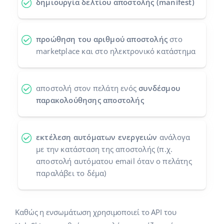
δημιουργία δελτίου αποστολής (manifest)
Προγράμματα συνεργασίας
polski
Επικοινωνία
português (BR)
προώθηση του αριθμού αποστολής
στο
marketplace και στο ηλεκτρονικό κατάστημα
română
中文
αποστολή στον πελάτη ενός
συνδέσμου
παρακολούθησης αποστολής
εκτέλεση αυτόματων ενεργειών
ανάλογα
με την κατάσταση της αποστολής (π.χ.
αποστολή αυτόματου email όταν ο πελάτης
παραλάβει το δέμα)
Καθώς η ενσωμάτωση χρησιμοποιεί το API του