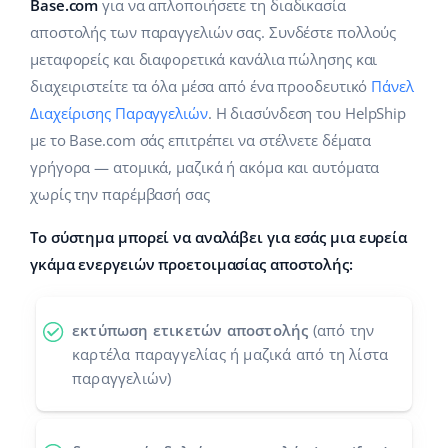
Base Analytics
Base.com
για να απλοποιήσετε τη διαδικασία
Κλάδοι
Βοήθεια
english (US)
αποστολής των παραγγελιών σας. Συνδέστε πολλούς
ΑΙ για e-commerce
μεταφορείς και διαφορετικά κανάλια πώλησης και
Base Academy
Σπίτι & Κήπος
english (GB)
διαχειριστείτε τα όλα μέσα από ένα προοδευτικό
Πάνελ
Base Connect
Base Blog
Παιδικά προϊόντα
english (IN)
Διαχείρισης Παραγγελιών
. Η διασύνδεση του HelpShip
Αυτοματοποίηση εγασιών
με το Base.com σάς επιτρέπει να στέλνετε δέματα
Ηλεκτρονικά είδη
Υπηρεσίες
čeština
γρήγορα — ατομικά, μαζικά ή ακόμα και αυτόματα
Διαχείριση αποστολών
χωρίς την παρέμβασή σας
Ανταλλακτικά αυτοκινήτων
deutsch
Υλοποιήσεις συστήματος
Το σύστημα μπορεί να αναλάβει για εσάς μια ευρεία
Σούπερμαρκετ
Ελληνικά
Έλεγχος λογαριασμού
γκάμα ενεργειών προετοιμασίας αποστολής:
Υγεία & Ομορφιά
español (AR)
Μόδα
Άλλα
εκτύπωση ετικετών αποστολής
(από την
español (MX)
καρτέλα παραγγελίας ή μαζικά από τη λίστα
παραγγελιών)
Whitepaper
Français
Εκτιμητής ROI
Italiano