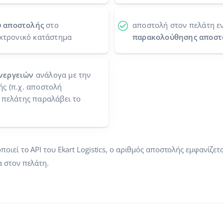
ύ αποστολής
στο
αποστολή στον πελάτη ε
εκτρονικό κατάστημα
παρακολούθησης αποστ
νεργειών
ανάλογα με την
ς (π.χ. αποστολή
 πελάτης παραλάβει το
ιεί το API του Ekart Logistics, ο αριθμός αποστολής εμφανίζετ
 στον πελάτη.