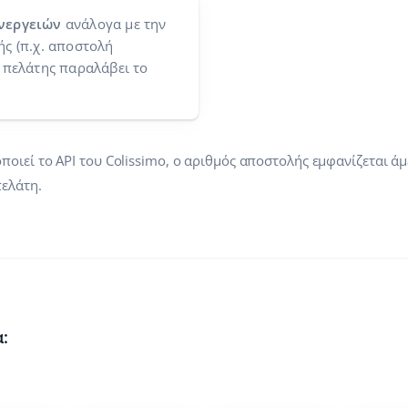
νεργειών
ανάλογα με την
ς (π.χ. αποστολή
 πελάτης παραλάβει το
ιεί το API του Colissimo, ο αριθμός αποστολής εμφανίζεται άμ
ελάτη.
: