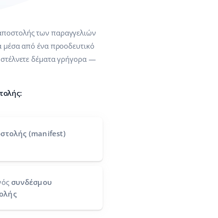
 αποστολής των παραγγελιών
λα μέσα από ένα προοδευτικό
α στέλνετε δέματα γρήγορα —
τολής:
στολής (manifest)
νός
συνδέσμου
ολής