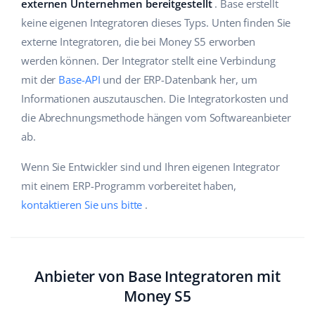
externen Unternehmen bereitgestellt
. Base erstellt
Hilfe
Haus & Garten
english (US)
keine eigenen Integratoren dieses Typs. Unten finden Sie
Marktplatz-Manager
externe Integratoren, die bei Money S5 erworben
Akademie
Produkte für Kinder
english (GB)
werden können. Der Integrator stellt eine Verbindung
Workflow-Automatisierung
Marketplace Ebook
Elektronik
english (IN)
mit der
Base-API
und der ERP-Datenbank her, um
Versandmanagement
Informationen auszutauschen. Die Integratorkosten und
Blog
Autoteile
čeština
die Abrechnungsmethode hängen vom Softwareanbieter
Preisautomatisierung
ab.
Supermarkt
Dienstleistungen
deutsch
KI für E-Commerce
Wenn Sie Entwickler sind und Ihren eigenen Integrator
Health & Beauty
Ελληνικά
Systemimplementierungen
mit einem ERP-Programm vorbereitet haben,
Mode
Ecosystem
kontaktieren Sie uns bitte
.
español (AR)
Base.com Audit
español (MX)
Base Analytics
Andere
Français
Anbieter von Base Integratoren mit
Base Connect
Money S5
Vorteilsrechner
Italiano