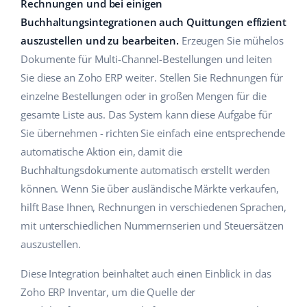
Rechnungen und bei einigen
Hilfe
Haus & Garten
english (US)
Buchhaltungsintegrationen auch Quittungen effizient
Marktplatz-Manager
auszustellen und zu bearbeiten.
Erzeugen Sie mühelos
Akademie
Produkte für Kinder
english (GB)
Dokumente für Multi-Channel-Bestellungen und leiten
Workflow-Automatisierung
Marketplace Ebook
Elektronik
english (IN)
Sie diese an Zoho ERP weiter. Stellen Sie Rechnungen für
Versandmanagement
einzelne Bestellungen oder in großen Mengen für die
Blog
Autoteile
čeština
gesamte Liste aus. Das System kann diese Aufgabe für
Preisautomatisierung
Sie übernehmen - richten Sie einfach eine entsprechende
Supermarkt
Dienstleistungen
deutsch
KI für E-Commerce
automatische Aktion ein, damit die
Health & Beauty
Buchhaltungsdokumente automatisch erstellt werden
Ελληνικά
Systemimplementierungen
können. Wenn Sie über ausländische Märkte verkaufen,
Mode
Ecosystem
español (AR)
hilft Base Ihnen, Rechnungen in verschiedenen Sprachen,
Base.com Audit
mit unterschiedlichen Nummernserien und Steuersätzen
español (MX)
Base Analytics
auszustellen.
Andere
Français
Base Connect
Diese Integration beinhaltet auch einen Einblick in das
Zoho ERP Inventar, um die Quelle der
Vorteilsrechner
Italiano