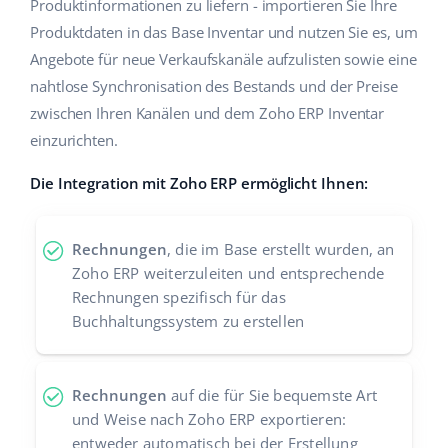
Produktinformationen zu liefern - importieren Sie Ihre
Zusammenarbeit und Partner
Produktdaten in das Base Inventar und nutzen Sie es, um
polski
Angebote für neue Verkaufskanäle aufzulisten sowie eine
Kontakt
português (BR)
nahtlose Synchronisation des Bestands und der Preise
zwischen Ihren Kanälen und dem Zoho ERP Inventar
română
einzurichten.
中文
Die Integration mit Zoho ERP ermöglicht Ihnen:
Rechnungen
, die im Base erstellt wurden, an
Zoho ERP weiterzuleiten und entsprechende
Rechnungen spezifisch für das
Buchhaltungssystem zu erstellen
Rechnungen
auf die für Sie bequemste Art
und Weise nach Zoho ERP exportieren:
entweder automatisch bei der Erstellung