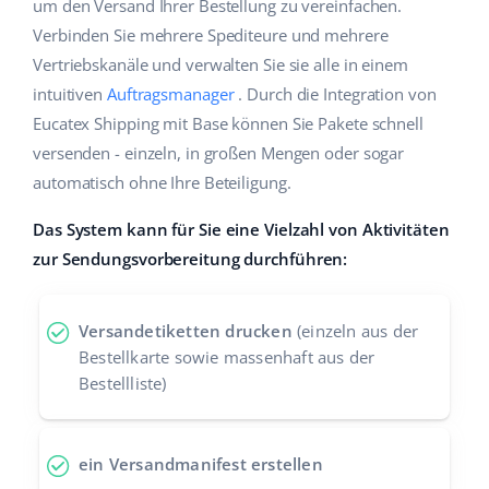
um den Versand Ihrer Bestellung zu vereinfachen.
Hilfe
Haus & Garten
english (US)
Verbinden Sie mehrere Spediteure und mehrere
Marktplatz-Manager
Vertriebskanäle und verwalten Sie sie alle in einem
Akademie
Produkte für Kinder
english (GB)
intuitiven
Auftragsmanager
. Durch die Integration von
Workflow-Automatisierung
Marketplace Ebook
Elektronik
english (IN)
Eucatex Shipping mit Base können Sie Pakete schnell
Versandmanagement
versenden - einzeln, in großen Mengen oder sogar
Blog
Autoteile
čeština
automatisch ohne Ihre Beteiligung.
Preisautomatisierung
Supermarkt
Dienstleistungen
deutsch
Das System kann für Sie eine Vielzahl von Aktivitäten
KI für E-Commerce
zur Sendungsvorbereitung durchführen:
Health & Beauty
Ελληνικά
Systemimplementierungen
Mode
Ecosystem
español (AR)
Base.com Audit
Versandetiketten drucken
(einzeln aus der
Bestellkarte sowie massenhaft aus der
español (MX)
Base Analytics
Bestellliste)
Andere
Français
Base Connect
ein Versandmanifest erstellen
Vorteilsrechner
Italiano