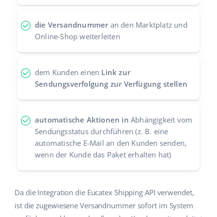
Zusammenarbeit und Partner
polski
die Versandnummer
an den Marktplatz und
Kontakt
Online-Shop weiterleiten
português (BR)
română
dem Kunden einen
Link zur
中文
Sendungsverfolgung zur Verfügung stellen
automatische Aktionen in
Abhängigkeit vom
Sendungsstatus durchführen (z. B. eine
automatische E-Mail an den Kunden senden,
wenn der Kunde das Paket erhalten hat)
Da die Integration die Eucatex Shipping API verwendet,
ist die zugewiesene Versandnummer sofort im System