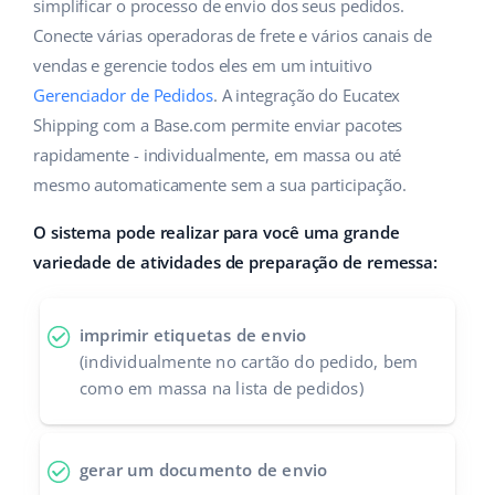
ERP
simplificar o processo de envio dos seus pedidos.
Ajuda
Casa e jardim
english (US)
Conecte várias operadoras de frete e vários canais de
Base Analytics
vendas e gerencie todos eles em um intuitivo
Academy
Produtos infantis
english (GB)
Gerenciador de Pedidos
. A integração do Eucatex
IA para ecommerce
Blog
Eletrônicos
english (IN)
Shipping com a Base.com permite enviar pacotes
Base Connect
rapidamente - individualmente, em massa ou até
Peças automotivas
Serviços
čeština
mesmo automaticamente sem a sua participação.
Automação do fluxo de trabalho
Supermercado
deutsch
O sistema pode realizar para você uma grande
Auditoria de contas
Gestão de Envios
variedade de atividades de preparação de remessa:
Saúde e beleza
Ελληνικά
Moda
Outros
español (AR)
imprimir etiquetas de envio
(individualmente no cartão do pedido, bem
español (MX)
Casos de Sucesso
como em massa na lista de pedidos)
Calculadora de benefícios
Français
gerar um documento de envio
Colaboração e parcerias
Italiano