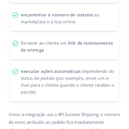
Parceiros Base
polski
encaminhar o número de rastreio
ao
Contato
marketplace e à loja online
português (BR)
română
fornecer ao cliente um
link de rastreamento
中文
da entrega
executar ações automáticas
dependendo do
status do pedido (por exemplo, envie um e-
mail para o cliente quando o cliente receber o
pacote)
Como a integração usa a API Eucatex Shipping, o número
de envio atribuído ao pedido fica imediatamente