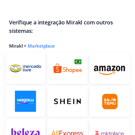
Parceiros Base
polski
Contato
Verifique a integração Mirakl com outros
português (BR)
sistemas:
română
Mirakl +
Marketplace
中文