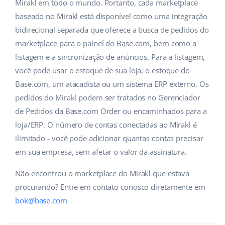
ERP
Mirakl em todo o mundo. Portanto, cada marketplace
Ajuda
Casa e jardim
english (US)
baseado no Mirakl está disponível como uma integração
Base Analytics
bidirecional separada que oferece a busca de pedidos do
Academy
Produtos infantis
english (GB)
marketplace para o painel do Base.com, bem como a
IA para ecommerce
Blog
Eletrônicos
english (IN)
listagem e a sincronização de anúncios. Para a listagem,
Base Connect
você pode usar o estoque de sua loja, o estoque do
Peças automotivas
Serviços
čeština
Base.com, um atacadista ou um sistema ERP externo. Os
Automação do fluxo de trabalho
pedidos do Mirakl podem ser tratados no Gerenciador
Supermercado
deutsch
Auditoria de contas
Gestão de Envios
de Pedidos da Base.com Order ou encaminhados para a
Saúde e beleza
loja/ERP. O número de contas conectadas ao Mirakl é
Ελληνικά
ilimitado - você pode adicionar quantas contas precisar
Moda
Outros
español (AR)
em sua empresa, sem afetar o valor da assinatura.
español (MX)
Casos de Sucesso
Não encontrou o marketplace do Mirakl que estava
procurando? Entre em contato conosco diretamente em
Calculadora de benefícios
Français
bok@base.com
Colaboração e parcerias
Italiano